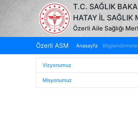
T.C. SAĞLIK BAKA
HATAY İL SAĞLI
Özerli Aile Sağlığı Mer
Özerli ASM
(current)
Anasayfa
Bilgilendirmele
Vizyonumuz
Misyonumuz