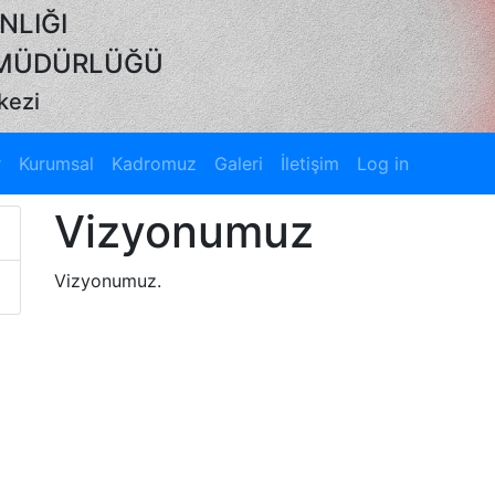
NLIĞI
K MÜDÜRLÜĞÜ
kezi
r
Kurumsal
Kadromuz
Galeri
İletişim
Log in
Vizyonumuz
Vizyonumuz.